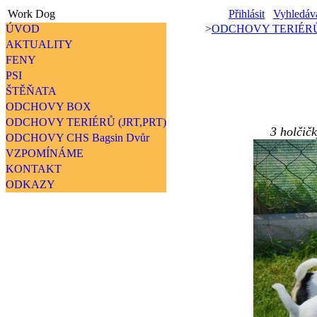
Work Dog
Přihlásit
Vyhledáv
ÚVOD
>
ODCHOVY TERIÉRŮ 
AKTUALITY
FENY
PSI
ŠTĚŇATA
ODCHOVY BOX
ODCHOVY TERIÉRŮ (JRT,PRT)
3 holčičk
ODCHOVY CHS Bagsin Dvůr
VZPOMÍNÁME
KONTAKT
ODKAZY